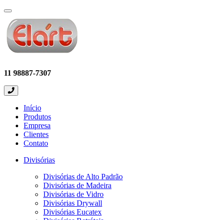
Expandir
menu
11 98887-7307
Início
Produtos
Empresa
Clientes
Contato
Divisórias
Divisórias de Alto Padrão
Divisórias de Madeira
Divisórias de Vidro
Divisórias Drywall
Divisórias Eucatex