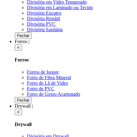
Divisória em Vidro Temperado
Divisória em Laminado ou Tecido
Divisória Eucatex
Divisória Retrátil
Divisória PVC
Divisória Sanitária
Fechar
Forros
|
×
Forros
Forros de Isopor
Forro de Fibra Mineral
Forro de Lã de Vidro
Forro de PVC
Forro de Gesso Acartonado
Fechar
Drywall
|
×
Drywall
Divisória em Drywall