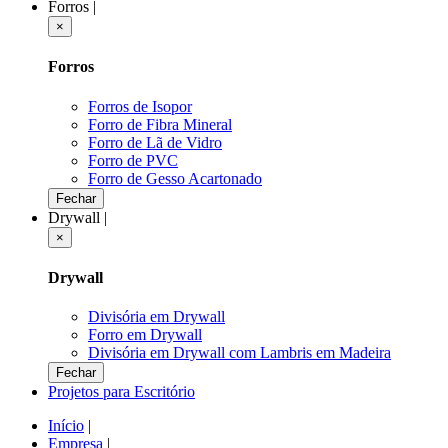
Forros
|
×
Forros
Forros de Isopor
Forro de Fibra Mineral
Forro de Lã de Vidro
Forro de PVC
Forro de Gesso Acartonado
Fechar
Drywall
|
×
Drywall
Divisória em Drywall
Forro em Drywall
Divisória em Drywall com Lambris em Madeira
Fechar
Projetos para Escritório
Início
|
Empresa
|