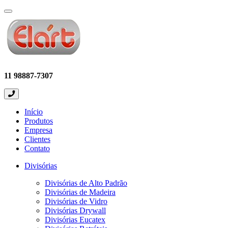
Expandir
menu
11 98887-7307
Início
Produtos
Empresa
Clientes
Contato
Divisórias
Divisórias de Alto Padrão
Divisórias de Madeira
Divisórias de Vidro
Divisórias Drywall
Divisórias Eucatex