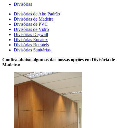
Divisórias
Divisórias de Alto Padrão
Divisórias de Madeira
Divisórias de PVC
Divisórias de Vidro
Divisórias Drywall
Divisórias Eucatex
Divisórias Retráteis
Divisórias Sanitárias
Confira abaixo algumas das nossas opções em Divisória de
Madeira: