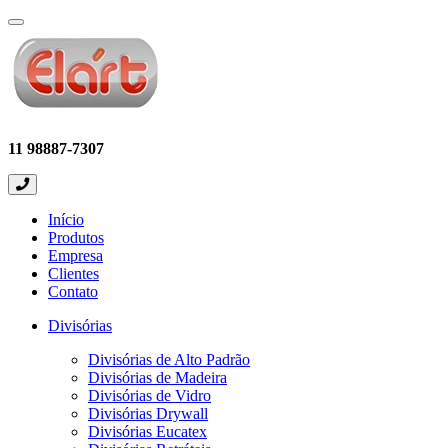
Expandir
menu
11 98887-7307
Início
Produtos
Empresa
Clientes
Contato
Divisórias
Divisórias de Alto Padrão
Divisórias de Madeira
Divisórias de Vidro
Divisórias Drywall
Divisórias Eucatex