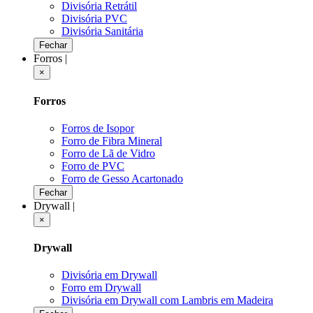
Divisória Retrátil
Divisória PVC
Divisória Sanitária
Fechar
Forros
|
×
Forros
Forros de Isopor
Forro de Fibra Mineral
Forro de Lã de Vidro
Forro de PVC
Forro de Gesso Acartonado
Fechar
Drywall
|
×
Drywall
Divisória em Drywall
Forro em Drywall
Divisória em Drywall com Lambris em Madeira