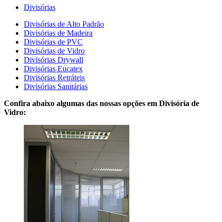
Divisórias
Divisórias de Alto Padrão
Divisórias de Madeira
Divisórias de PVC
Divisórias de Vidro
Divisórias Drywall
Divisórias Eucatex
Divisórias Retráteis
Divisórias Sanitárias
Confira abaixo algumas das nossas opções em Divisória de
Vidro: