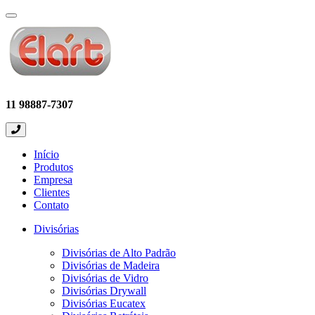
Expandir
menu
11 98887-7307
Início
Produtos
Empresa
Clientes
Contato
Divisórias
Divisórias de Alto Padrão
Divisórias de Madeira
Divisórias de Vidro
Divisórias Drywall
Divisórias Eucatex